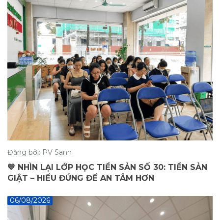
Đăng bởi: PV Sanh
💙 NHÌN LẠI LỚP HỌC TIỀN SẢN SỐ 30: TIỀN SẢN
GIẬT – HIỂU ĐÚNG ĐỂ AN TÂM HƠN
06/08/2026