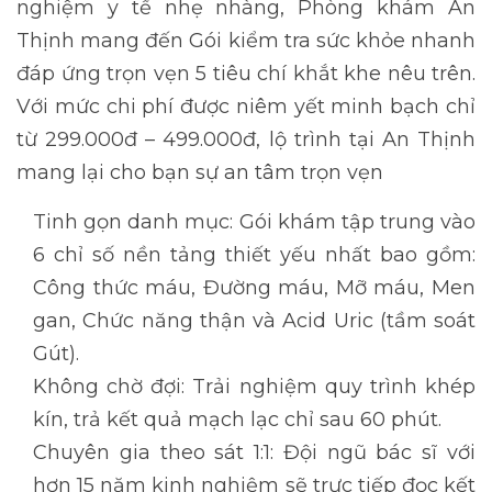
nghiệm y tế nhẹ nhàng, Phòng khám An
Thịnh mang đến Gói kiểm tra sức khỏe nhanh
đáp ứng trọn vẹn 5 tiêu chí khắt khe nêu trên.
Với mức chi phí được niêm yết minh bạch chỉ
từ 299.000đ – 499.000đ, lộ trình tại An Thịnh
mang lại cho bạn sự an tâm trọn vẹn
Tinh gọn danh mục: Gói khám tập trung vào
6 chỉ số nền tảng thiết yếu nhất bao gồm:
Công thức máu, Đường máu, Mỡ máu, Men
gan, Chức năng thận và Acid Uric (tầm soát
Gút).
Không chờ đợi: Trải nghiệm quy trình khép
kín, trả kết quả mạch lạc chỉ sau 60 phút.
Chuyên gia theo sát 1:1: Đội ngũ bác sĩ với
hơn 15 năm kinh nghiệm sẽ trực tiếp đọc kết