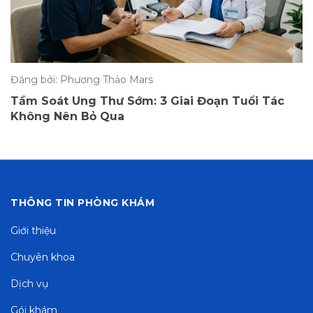
Đăng bởi: Phương Thảo Mars
Đi Khám Mất Cả Ngày? 3 Cảnh Báo Từ Chuyên
Gia Về Quy Trình Y Tế Lỗi Thời
THÔNG TIN PHÒNG KHÁM
Giới thiệu
Chuyên khoa
Dịch vụ
Gói khám