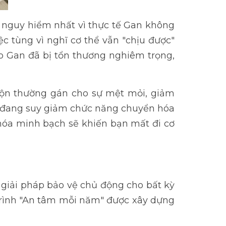
à nguy hiểm nhất vì thực tế Gan không
ệc tùng vì nghĩ cơ thể vẫn "chịu được"
bào Gan đã bị tổn thương nghiêm trọng,
 rộn thường gán cho sự mệt mỏi, giảm
hổi đang suy giảm chức năng chuyển hóa
nh hóa minh bạch sẽ khiến bạn mất đi cơ
giải pháp bảo vệ chủ động cho bất kỳ
 trình "An tâm mỗi năm" được xây dựng