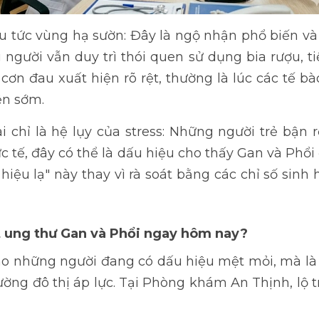
u tức vùng hạ sườn: Đây là ngộ nhận phổ biến v
người vẫn duy trì thói quen sử dụng bia rượu, ti
 cơn đau xuất hiện rõ rệt, thường là lúc các tế 
ện sớm.
 chỉ là hệ lụy của stress: Những người trẻ bận
ực tế, đây có thể là dấu hiệu cho thấy Gan và P
tín hiệu lạ" này thay vì rà soát bằng các chỉ số si
át ung thư Gan và Phổi ngay hôm nay?
o những người đang có dấu hiệu mệt mỏi, mà là 
rường đô thị áp lực. Tại Phòng khám An Thịnh, lộ