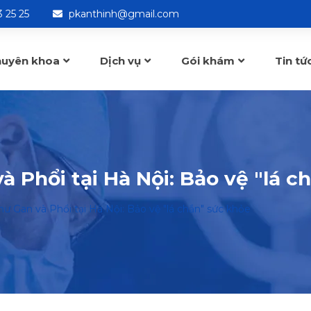
 25 25
pkanthinh@gmail.com
huyên khoa
Dịch vụ
Gói khám
Tin tứ
 Phổi tại Hà Nội: Bảo vệ "lá c
ư Gan và Phổi tại Hà Nội: Bảo vệ "lá chắn" sức khỏe