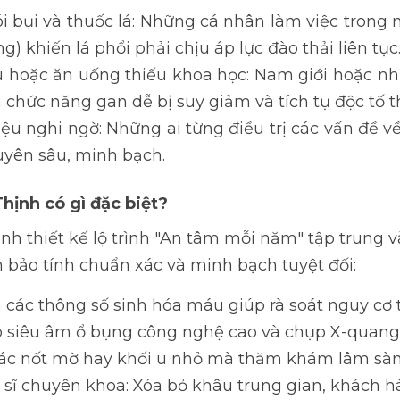
i bụi và thuốc lá: Những cá nhân làm việc trong 
g) khiến lá phổi phải chịu áp lực đào thải liên tục
u hoặc ăn uống thiếu khoa học: Nam giới hoặc n
n chức năng gan dễ bị suy giảm và tích tụ độc tố 
iệu nghi ngờ: Những ai từng điều trị các vấn đề 
yên sâu, minh bạch.
hịnh có gì đặc biệt?
ịnh thiết kế lộ trình "An tâm mỗi năm" tập trung 
bảo tính chuẩn xác và minh bạch tuyệt đối:
h các thông số sinh hóa máu giúp rà soát nguy cơ 
ợp siêu âm ổ bụng công nghệ cao và chụp
X-quang
các nốt mờ hay khối u nhỏ mà thăm khám lâm sàn
 sĩ chuyên khoa: Xóa bỏ khâu trung gian, khách hà