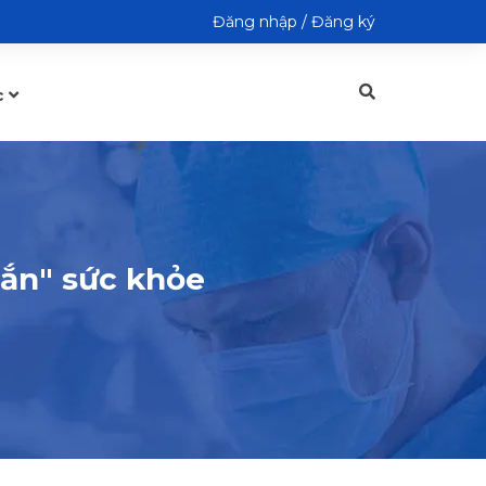
Đăng nhập
/
Đăng ký
c
hắn" sức khỏe