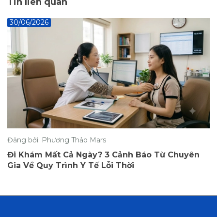
Tin liên quan
30/06/2026
Đăng bởi: Phương Thảo Mars
Khám phụ khoa vẫn bị viêm? 3 nguyên nhân
gốc rễ chị em hay bỏ qua